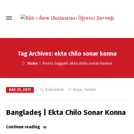
Tag Archives: ekta chilo sonar konna
Home
Posts tagged: ekta chilo sonar konna
by
babialem
in
Asya
,
Genel
KAS 25, 2011
Bangladeş | Ekta Chilo Sonar Konna
Continue reading