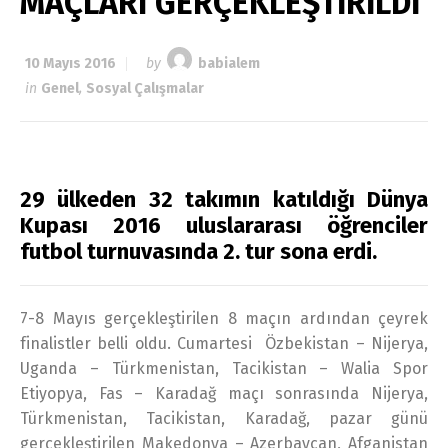
MAÇLARI GERÇEKLEŞTİRİLDİ
10 Mayıs 2016
by
babialem
in
Genel
,
Sosyal Çalışmalar
29 ülkeden 32 takımın katıldığı Dünya
Kupası 2016 uluslararası öğrenciler
futbol turnuvasında 2. tur sona erdi.
7-8 Mayıs gerçekleştirilen 8 maçın ardından çeyrek
finalistler belli oldu. Cumartesi Özbekistan – Nijerya,
Uganda – Türkmenistan, Tacikistan – Walia Spor
Etiyopya, Fas – Karadağ maçı sonrasında Nijerya,
Türkmenistan, Tacikistan, Karadağ, pazar günü
gerçekleştirilen Makedonya – Azerbaycan, Afganistan